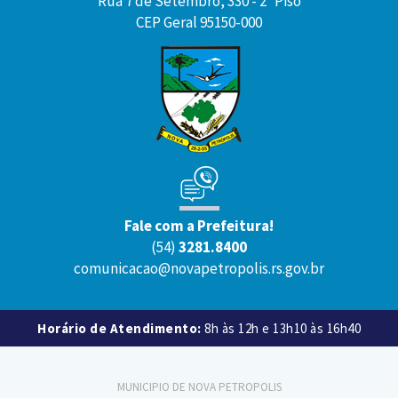
Rua 7 de Setembro, 330 - 2º Piso
CEP Geral 95150-000
Fale com a Prefeitura!
(54)
3281.8400
comunicacao@novapetropolis.rs.gov.br
Horário de Atendimento:
8h às 12h e 13h10 às 16h40
MUNICIPIO DE NOVA PETROPOLIS