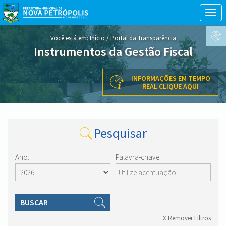
Togg
navig
conteúdo
Você está em:
Início
/
Portal da Transparência
do
Instrumentos da Gestão Fiscal
menu
INFORMAÇÕES EM TEMPO
REAL CLIQUE AQUI
Pesquisar
Ano:
Palavra-chave:
BUSCAR
X Remover Filtros