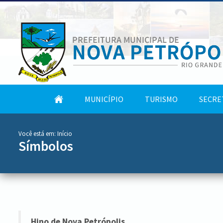
conteúdo
Tela
MUNICÍPIO
TURISMO
SECRE
do
Inicial
menu
Você está em:
Início
Símbolos
Hino de Nova Petrópolis