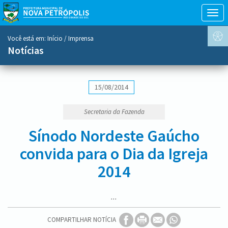
Togg
navig
conteúdo
Você está em:
Início
/ Imprensa
do
Notícias
menu
15/08/2014
Secretaria da Fazenda
Sínodo Nordeste Gaúcho
convida para o Dia da Igreja
2014
...
COMPARTILHAR NOTÍCIA