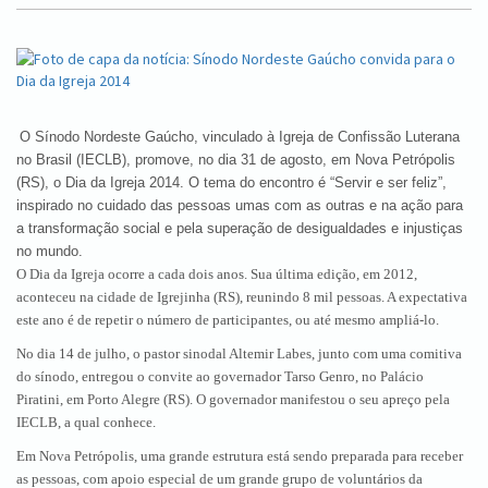
O Sínodo Nordeste Gaúcho, vinculado à Igreja de Confissão Luterana
no Brasil (IECLB), promove, no dia 31 de agosto, em Nova Petrópolis
(RS), o Dia da Igreja 2014. O tema do encontro é “Servir e ser feliz”,
inspirado no cuidado das pessoas umas com as outras e na ação para
a transformação social e pela superação de desigualdades e injustiças
no mundo.
O Dia da Igreja ocorre a cada dois anos. Sua última edição, em 2012,
aconteceu na cidade de Igrejinha (RS), reunindo 8 mil pessoas. A expectativa
este ano é de repetir o número de participantes, ou até mesmo ampliá-lo.
No dia 14 de julho, o pastor sinodal Altemir Labes, junto com uma comitiva
do sínodo, entregou o convite ao governador Tarso Genro, no Palácio
Piratini, em Porto Alegre (RS). O governador manifestou o seu apreço pela
IECLB, a qual conhece.
Em Nova Petrópolis, uma grande estrutura está sendo preparada para receber
as pessoas, com apoio especial de um grande grupo de voluntários da