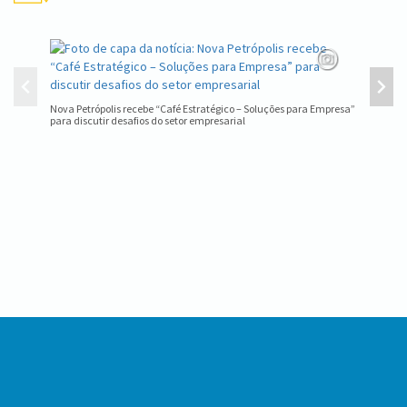
Nova Petrópolis recebe “Café Estratégico – Soluções para Empresa”
Quando a
para discutir desafios do setor empresarial
Internac
Conteúdo
Rodapé