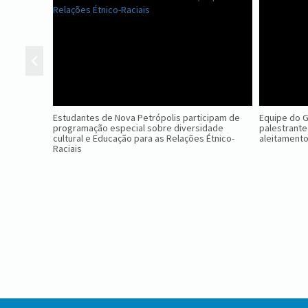
Estudantes de Nova Petrópolis participam de
Equipe do 
programação especial sobre diversidade
palestrante
cultural e Educação para as Relações Étnico-
aleitament
Raciais
Conteúdo