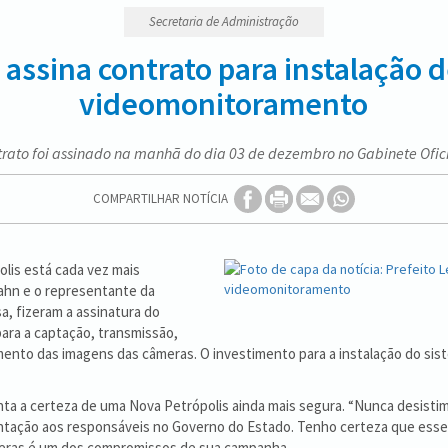
Secretaria de Administração
o assina contrato para instalação 
videomonitoramento
rato foi assinado na manhã do dia 03 de dezembro no Gabinete Ofici
COMPARTILHAR NOTÍCIA
lis está cada vez mais
Hahn e o representante da
a, fizeram a assinatura do
para a captação, transmissão,
to das imagens das câmeras. O investimento para a instalação do siste
enta a certeza de uma Nova Petrópolis ainda mais segura. “Nunca desist
ação aos responsáveis no Governo do Estado. Tenho certeza que esse si
âmeras é um dos compromissos de sua campanha.