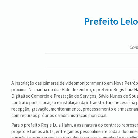
Prefeito Lel
Cont
A instalação das câmeras de videomonitoramento em Nova Petrópo
próxima. Na manhã do dia 03 de dezembro, o prefeito Regis Luiz 
Digitaltec Comércio e Prestação de Serviços, Sávio Nunes de Sous
contrato para a locação e instalação da infraestrutura necessária 
recepção, gravação, monitoramento, processamento e armazenamen
com recursos próprios da administração municipal.
Para o prefeito Regis Luiz Hahn, a assinatura do contrato repres
projeto e fomos à luta, entregamos pessoalmente toda a document
o prefeito, que aproveitou para destacar que a instalação das c