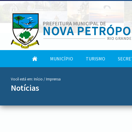
conteúdo
Tela
MUNICÍPIO
TURISMO
SECRE
do
Inicial
menu
Você está em:
Início
/ Imprensa
Notícias