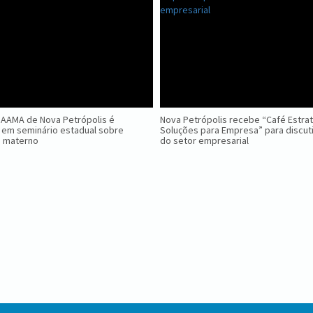
GAAMA de Nova Petrópolis é
Nova Petrópolis recebe “Café Estra
 em seminário estadual sobre
Soluções para Empresa” para discuti
o materno
do setor empresarial