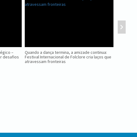
tégico –
Quando a dança termina, a amizade continua:
Nova Petróp
r desafios
Festival Internacional de Folclore cria laços que
Ninho das 
atravessam fronteiras