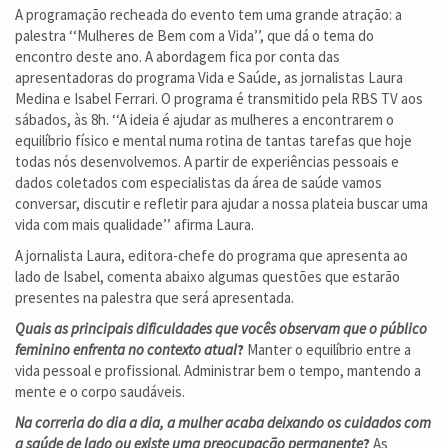
A programação recheada do evento tem uma grande atração: a
palestra ‘‘Mulheres de Bem com a Vida’’, que dá o tema do
encontro deste ano.
A abordagem fica por conta das
apresentadoras do programa Vida e Saúde, as jornalistas Laura
Medina e Isabel Ferrari. O programa é transmitido pela RBS TV aos
sábados, às 8h. ‘‘A ideia é ajudar as mulheres a encontrarem o
equilíbrio físico e mental numa rotina de tantas tarefas que hoje
todas nós desenvolvemos. A partir de experiências pessoais e
dados coletados com especialistas da área de saúde vamos
conversar, discutir e refletir para ajudar a nossa plateia buscar uma
vida com mais qualidade’’ afirma Laura.
A jornalista Laura, editora-chefe do programa que apresenta ao
lado de Isabel, comenta abaixo algumas questões que estarão
presentes na palestra que será apresentada.
Quais as principais dificuldades que vocês observam que o público
feminino enfrenta no contexto atual
?
Manter o equilíbrio entre a
vida pessoal e profissional. Administrar bem o tempo, mantendo a
mente e o corpo saudáveis.
Na correria do dia a dia, a mulher acaba deixando os cuidados com
a saúde de lado ou existe uma preocupação permanente
?
As