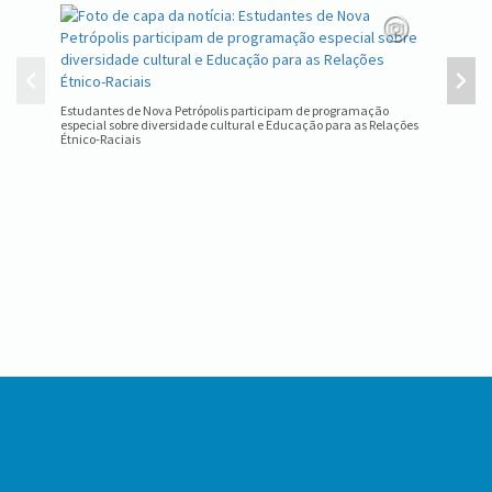
Equipe d
estadual
Estudantes de Nova Petrópolis participam de programação
especial sobre diversidade cultural e Educação para as Relações
Étnico-Raciais
Conteúdo
Rodapé