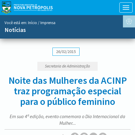
Togg
navig
conteúdo
Você está em:
Início
/ Imprensa
do
Notícias
menu
26/02/2015
Secretaria de Administração
Noite das Mulheres da ACINP
traz programação especial
para o público feminino
Em sua 4ª edição, evento comemora o Dia Internacional da
Mulher...