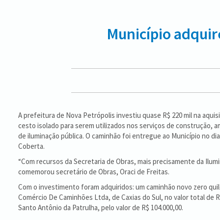
Município adquir
A prefeitura de Nova Petrópolis investiu quase R$ 220 mil na aqui
cesto isolado para serem utilizados nos serviços de construção, 
de iluminação pública. O caminhão foi entregue ao Município no di
Coberta.
“Com recursos da Secretaria de Obras, mais precisamente da Ilumi
comemorou secretário de Obras, Oraci de Freitas.
Com o investimento foram adquiridos: um caminhão novo zero quil
Comércio De Caminhões Ltda, de Caxias do Sul, no valor total de 
Santo Antônio da Patrulha, pelo valor de R$ 104.000,00.