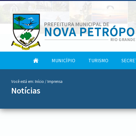
conteúdo
Tela
MUNICÍPIO
TURISMO
SECRE
do
Inicial
menu
Você está em:
Início
/ Imprensa
Notícias