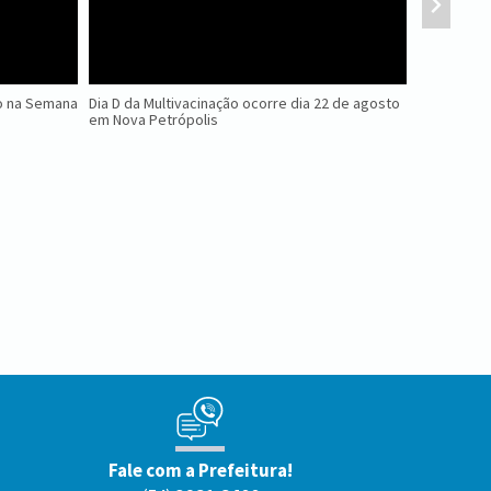
ão na Semana
Dia D da Multivacinação ocorre dia 22 de agosto
Inscrições
em Nova Petrópolis
de Futsal M
Fale com a Prefeitura!