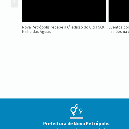
Nova Petrópolis recebe a 6ª edição do Ultra 50K
Eventos cor
Ninho das Águias
milhões na 
Conteúdo
Rodapé
Prefeitura de Nova Petrópolis