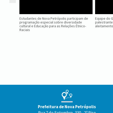
Estudantes de Nova Petrópolis participam de
Equipe do 
programação especial sobre diversidade
palestrante
cultural e Educação para as Relações Étnico-
aleitament
Raciais
Conteúdo
Rodapé
Prefeitura de Nova Petrópolis
Rua 7 de Setembro, 330 - 2º Piso