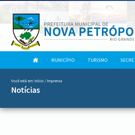
conteúdo
Tela
MUNICÍPIO
TURISMO
SECRE
do
Inicial
menu
Você está em:
Início
/ Imprensa
Notícias