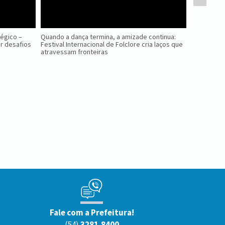
tégico –
Quando a dança termina, a amizade continua:
Nova Petróp
r desafios
Festival Internacional de Folclore cria laços que
Ninho das 
atravessam fronteiras
Fale com a Prefeitura!
(54)
3281.8400