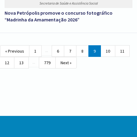
Secretaria de Saúde e Assistência Social
Nova Petrópolis promove o concurso fotográfico
“Madrinha da Amamentação 2026”
...
« Previous
1
6
7
8
9
10
11
...
12
13
779
Next »
Conteúdo
Rodapé