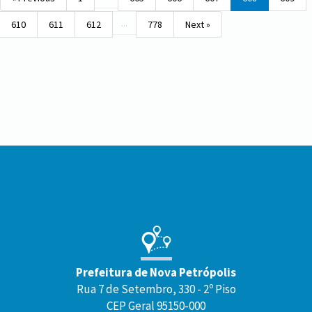
...
610
611
612
778
Next »
Conteúdo
Rodapé
Prefeitura de Nova Petrópolis
Rua 7 de Setembro, 330 - 2º Piso
CEP Geral 95150-000