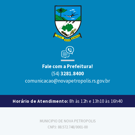
Fale com a Prefeitura!
(54)
3281.8400
comunicacao@novapetropolis.rs.gov.br
Horário de Atendimento:
8h às 12h e 13h10 às 16h40
MUNICIPIO DE NOVA PETROPOLIS
CNPJ: 88.572.748/0001-00