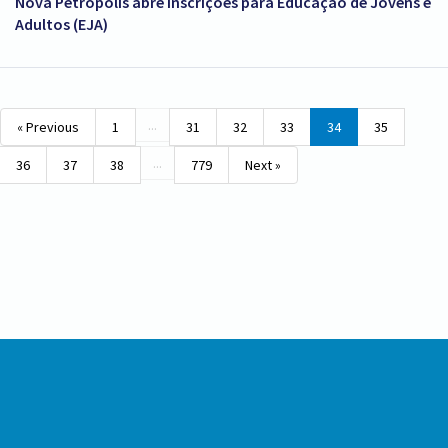
Nova Petrópolis abre inscrições para Educação de Jovens e
Adultos (EJA)
...
« Previous
1
31
32
33
34
35
...
36
37
38
779
Next »
Conteúdo
Rodapé