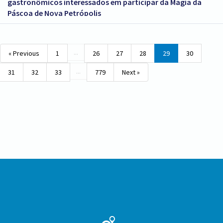
gastronômicos interessados em participar da Magia da
Páscoa de Nova Petrópolis
...
« Previous
1
26
27
28
29
30
...
31
32
33
779
Next »
Conteúdo
Rodapé