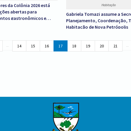
res da Colônia 2026 está
Habitação
ições abertas para
Gabriela Tomazi assume a Secr
entos gastronômicos e
Planejamento, Coordenação, T
Habitação de Nova Petrópolis
...
...
14
15
16
17
18
19
20
21