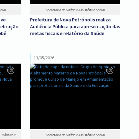
cial
Secretaria de Saúde e Assistência Social
ove
Prefeitura de Nova Petrópolis realiza
elebração
Audiência Pública para apresentação das
ebê
metas fiscais e relatório da Saúde
13/05/2026
 Trânsito e
Secretaria de Saúde e Assistência Social