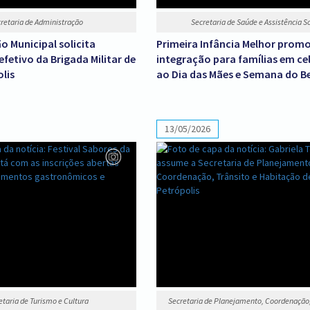
retaria de Administração
Secretaria de Saúde e Assistência So
o Municipal solicita
Primeira Infância Melhor prom
fetivo da Brigada Militar de
integração para famílias em c
lis
ao Dia das Mães e Semana do B
13/05/2026
etaria de Turismo e Cultura
Secretaria de Planejamento, Coordenação,