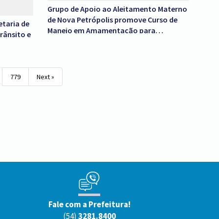
Grupo de Apoio ao Aleitamento Materno
de Nova Petrópolis promove Curso de
etaria de
Manejo em Amamentação para
rânsito e
profissionais da Saúde e da Educação
779
Next »
Fale com a Prefeitura!
(54)
3281.8400