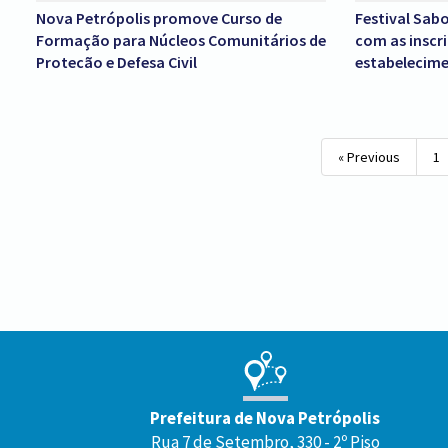
Nova Petrópolis promove Curso de
Festival Sabo
Formação para Núcleos Comunitários de
com as inscr
Proteção e Defesa Civil
estabelecim
cervejarias
« Previous
1
Conteúdo
Rodapé
Prefeitura de Nova Petrópolis
Rua 7 de Setembro, 330 - 2º Piso