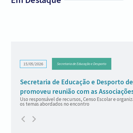
15/05/2026
Secretaria de Educação e Desporto
Secretaria de Educação e Desporto de
promoveu reunião com as Associações 
Uso responsável de recursos, Censo Escolar e organiz
para orientar gestão de recursos públ
os temas abordados no encontro