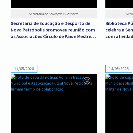
Secretaria de Educação e Desporto
Secr
Secretaria de Educação e Desporto de
Biblioteca Pú
Nova Petrópolis promoveu reunião com
celebra a Se
as Associações Círculo de Pais e Mestres
com atividad
para orientar gestão de recursos
públicos nas escolas
14/05/2026
14/05/2026