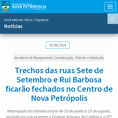
Togg
navig
conteúdo
Você está em:
Início
/ Imprensa
do
Notícias
menu
03/06/2025
Secretaria de Planejamento, Coordenação, Trânsito e Habitação
Trechos das ruas Sete de
Setembro e Rui Barbosa
ficarão fechados no Centro de
Nova Petrópolis
Interrupção do trânsito ocorre de 10 de junho a 10 de agosto,
período em que ocorrem o Festival Sabores da Colônia e o 52º