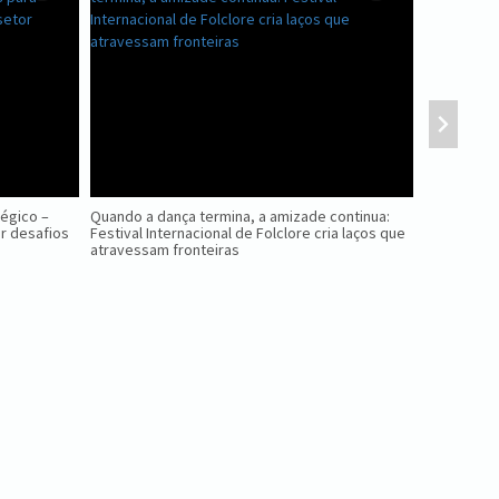
tégico –
Quando a dança termina, a amizade continua:
Nova Petróp
r desafios
Festival Internacional de Folclore cria laços que
Ninho das 
atravessam fronteiras