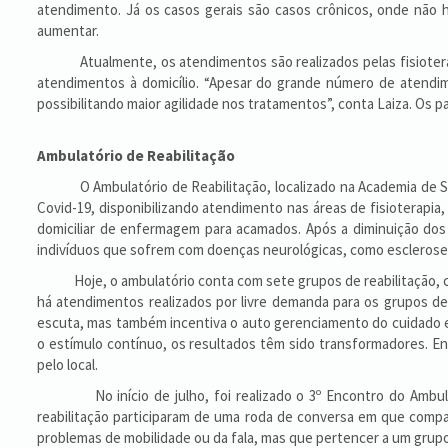
atendimento. Já os casos gerais são casos crônicos, onde não 
aumentar.
Atualmente, os atendimentos são realizados pelas fisioterapeut
atendimentos à domicílio. “Apesar do grande número de atendim
possibilitando maior agilidade nos tratamentos”, conta Laiza. O
Ambulatório de Reabilitação
O Ambulatório de Reabilitação, localizado na Academia de Saúd
Covid-19, disponibilizando atendimento nas áreas de fisioterapia
domiciliar de enfermagem para acamados. Após a diminuição dos
indivíduos que sofrem com doenças neurológicas, como esclerose 
Hoje, o ambulatório conta com sete grupos de reabilitação, com 
há atendimentos realizados por livre demanda para os grupos de f
escuta, mas também incentiva o auto gerenciamento do cuidado e m
o estímulo contínuo, os resultados têm sido transformadores. En
pelo local.
No início de julho, foi realizado o 3º Encontro do Ambulatór
reabilitação participaram de uma roda de conversa em que compa
problemas de mobilidade ou da fala, mas que pertencer a um grupo 