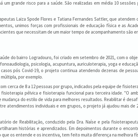
há um grande risco para a saúde. São realizadas em média 10 sessõe
as Laiza Spode Flores e Tatiana Fernandes Sattler, que atendem cerc
entos, unimos forças com profissionais de educação física e as Acade
s pacientes que necessitam de um maior tempo de acompanhamento são en
e do bairro Logradouro, foi criado em setembro de 2021, com o objet
, fonoaudiologia, psicologia, acupuntura, auriculoterapia, yoga e edu
 casos pós Covid-19, o projeto continua atendendo dezenas de pessoa
múltipla, por exemplo.
cerca de 8 a 12 pessoas por grupo, indicados pela equipe de fisioterap
isioterapia pélvica e fisioterapia funcional para terceira idade. "O a
udança do estilo de vida para melhores resultados. Reabilitar é desaf
tre atendimentos individuais e em grupos, o projeto já ajudou mais de 
io de Reabilitação, conduzido pela Dra. Naíse e pela fisioterapeu
rtilharam histórias e aprendizados. Em depoimentos durante o encont
que os entende e os incentiva, tem feito muita diferença na melhora fís