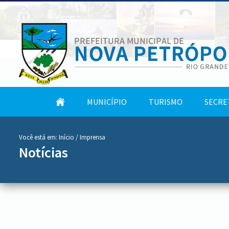
conteúdo
Tela
MUNICÍPIO
TURISMO
SECRE
do
Inicial
menu
Você está em:
Início
/ Imprensa
Notícias