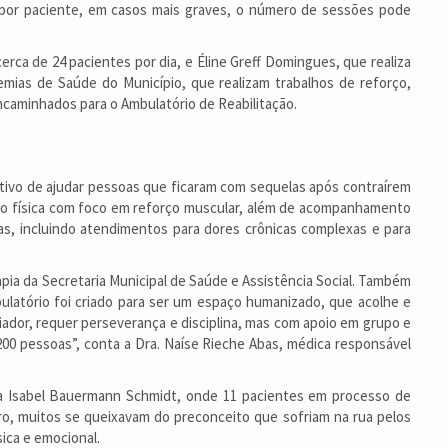
s por paciente, em casos mais graves, o número de sessões pode
a de 24 pacientes por dia, e Éline Greff Domingues, que realiza
mias de Saúde do Município, que realizam trabalhos de reforço,
caminhados para o Ambulatório de Reabilitação.
ivo de ajudar pessoas que ficaram com sequelas após contraírem
cação física com foco em reforço muscular, além de acompanhamento
s, incluindo atendimentos para dores crônicas complexas e para
ia da Secretaria Municipal de Saúde e Assistência Social. Também
mbulatório foi criado para ser um espaço humanizado, que acolhe e
iador, requer perseverança e disciplina, mas com apoio em grupo e
200 pessoas”, conta a Dra. Naíse Rieche Abas, médica responsável
ta Isabel Bauermann Schmidt, onde 11 pacientes em processo de
ro, muitos se queixavam do preconceito que sofriam na rua pelos
ica e emocional.