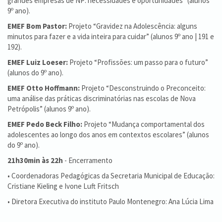
grandes empresas de NP: necessidades e oportunidades” (alunos
9º ano).
EMEF Bom Pastor:
Projeto “Gravidez na Adolescência: alguns
minutos para fazer e a vida inteira para cuidar” (alunos 9º ano | 191 e
192).
EMEF Luiz Loeser:
Projeto “Profissões: um passo para o futuro”
(alunos do 9º ano).
EMEF Otto Hoffmann:
Projeto “Desconstruindo o Preconceito:
uma análise das práticas discriminatórias nas escolas de Nova
Petrópolis” (alunos 9º ano).
EMEF Pedo Beck Filho:
Projeto “Mudança comportamental dos
adolescentes ao longo dos anos em contextos escolares” (alunos
do 9º ano).
21h30min às 22h
- Encerramento
• Coordenadoras Pedagógicas da Secretaria Municipal de Educação:
Cristiane Kieling e Ivone Luft Fritsch
• Diretora Executiva do instituto Paulo Montenegro: Ana Lúcia Lima