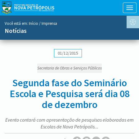
Togg
navig
conteúdo
Você está em:
Início
/ Imprensa
do
Notícias
menu
01/12/2015
Secretaria de Obras e Serviços Públicos
Segunda fase do Seminário
Escola e Pesquisa será dia 08
de dezembro
Evento contará com apresentação de pesquisas elaboradas em
Escolas de Nova Petrópolis...