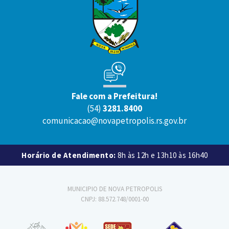
Fale com a Prefeitura!
(54)
3281.8400
comunicacao@novapetropolis.rs.gov.br
Horário de Atendimento:
8h às 12h e 13h10 às 16h40
MUNICIPIO DE NOVA PETROPOLIS
CNPJ: 88.572.748/0001-00