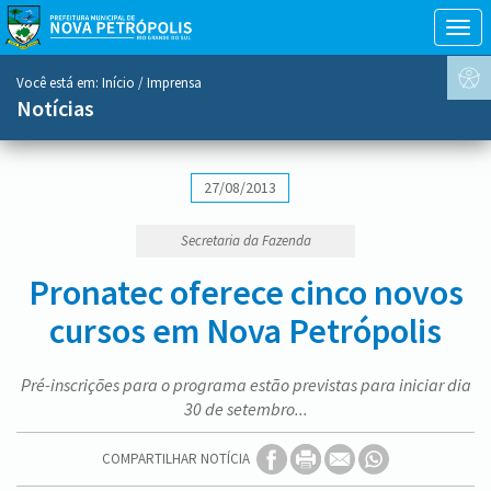
Togg
navig
conteúdo
Você está em:
Início
/ Imprensa
do
Notícias
menu
27/08/2013
Secretaria da Fazenda
Pronatec oferece cinco novos
cursos em Nova Petrópolis
Pré-inscrições para o programa estão previstas para iniciar dia
30 de setembro...
COMPARTILHAR NOTÍCIA