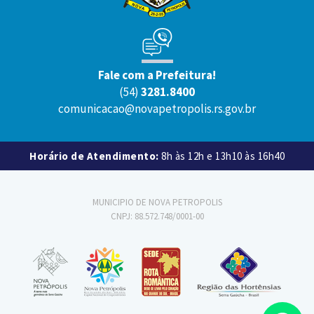
Fale com a Prefeitura!
(54)
3281.8400
comunicacao@novapetropolis.rs.gov.br
Horário de Atendimento:
8h às 12h e 13h10 às 16h40
MUNICIPIO DE NOVA PETROPOLIS
CNPJ: 88.572.748/0001-00