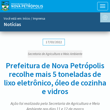
Togg
navig
conteúdo
Você está em:
Início
/ Imprensa
do
Notícias
menu
17/03/2022
Secretaria de Agricultura e Meio Ambiente
Prefeitura de Nova Petrópolis
recolhe mais 5 toneladas de
lixo eletrônico, óleo de cozinha
e vidros
Ação foi realizada pela Secretaria de Agricultura e Meio
Ambiente nos dias 11 e 12 de março