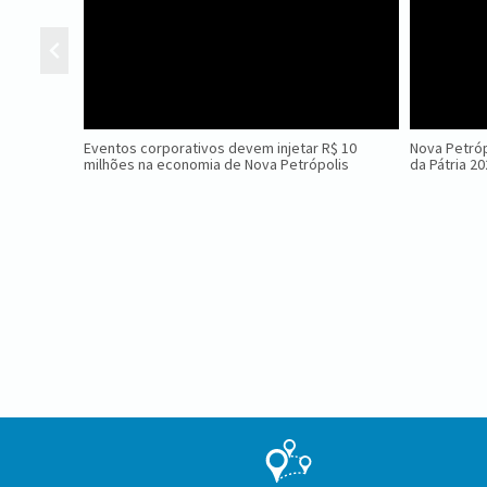
Eventos corporativos devem injetar R$ 10
Nova Petróp
milhões na economia de Nova Petrópolis
da Pátria 2
Conteúdo
Rodapé