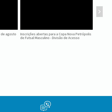
2 de agosto
Inscrições abertas para a Copa Nova Petrópolis
Evento sob
de Futsal Masculino - Divisão de Acesso
servidores