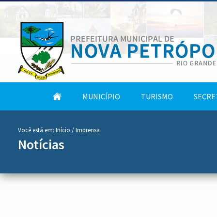
conteúdo
Tela
MUNICÍPIO
TURISMO
SECRE
do
Inicial
menu
Você está em:
Início
/ Imprensa
Notícias