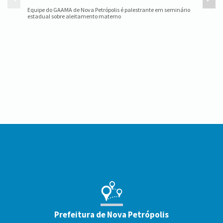
Equipe do GAAMA de Nova Petrópolis é palestrante em seminário
Nova Pet
estadual sobre aleitamento materno
para disc
Conteúdo
Rodapé
Prefeitura de Nova Petrópolis