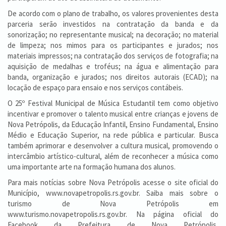
De acordo com o plano de trabalho, os valores provenientes desta
parceria serão investidos na contratação da banda e da
sonorização; no representante musical; na decoração; no material
de limpeza; nos mimos para os participantes e jurados; nos
materiais impressos; na contratação dos serviços de fotografia; na
aquisição de medalhas e troféus; na água e alimentação para
banda, organização e jurados; nos direitos autorais (ECAD); na
locação de espaço para ensaio e nos serviços contábeis.
O 25º Festival Municipal de Música Estudantil tem como objetivo
incentivar e promover o talento musical entre crianças e jovens de
Nova Petrópolis, da Educação Infantil, Ensino Fundamental, Ensino
Médio e Educação Superior, na rede pública e particular. Busca
também aprimorar e desenvolver a cultura musical, promovendo o
intercâmbio artístico-cultural, além de reconhecer a música como
uma importante arte na formação humana dos alunos.
Para mais notícias sobre Nova Petrópolis acesse o site oficial do
Município, www.novapetropolis.rs.gov.br. Saiba mais sobre o
turismo de Nova Petrópolis em
www.turismo.novapetropolis.rs.gov.br. Na página oficial do
Facebook da Prefeitura de Nova Petrópolis,