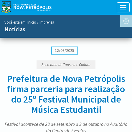
Togg
navig
conteúdo
Você está em:
Início
/ Imprensa
do
Notícias
menu
12/08/2025
Secretaria de Turismo e Cultura
Prefeitura de Nova Petrópolis
firma parceria para realização
do 25º Festival Municipal de
Música Estudantil
Festival acontece de 28 de setembro a 3 de outubro no Auditório
do Centro de Eventos