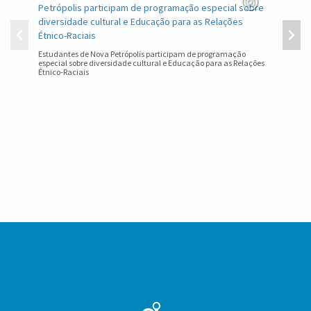
Equipe d
estadual
Estudantes de Nova Petrópolis participam de programação
especial sobre diversidade cultural e Educação para as Relações
Étnico-Raciais
Conteúdo
Rodapé