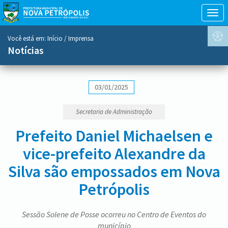
Togg
navig
conteúdo
Você está em:
Início
/ Imprensa
do
Notícias
menu
03/01/2025
Secretaria de Administração
Prefeito Daniel Michaelsen e
vice-prefeito Alexandre da
Silva são empossados em Nova
Petrópolis
Sessão Solene de Posse ocorreu no Centro de Eventos do
município