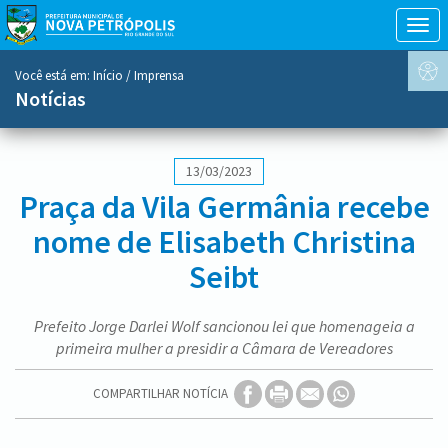
Togg
navig
conteúdo
Você está em:
Início
/ Imprensa
do
Notícias
menu
13/03/2023
Praça da Vila Germânia recebe
nome de Elisabeth Christina
Seibt
Prefeito Jorge Darlei Wolf sancionou lei que homenageia a
primeira mulher a presidir a Câmara de Vereadores
COMPARTILHAR NOTÍCIA