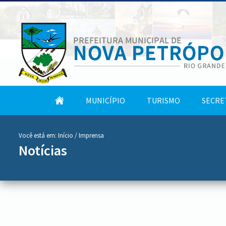
conteúdo
Tela
MUNICÍPIO
TURISMO
SECRE
do
Inicial
menu
Você está em:
Início
/ Imprensa
Notícias