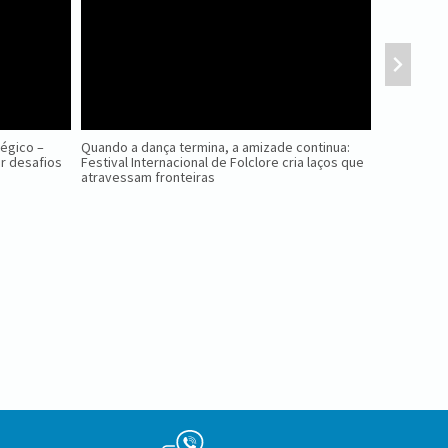
tégico –
Quando a dança termina, a amizade continua:
Nova Petróp
r desafios
Festival Internacional de Folclore cria laços que
Ninho das 
atravessam fronteiras