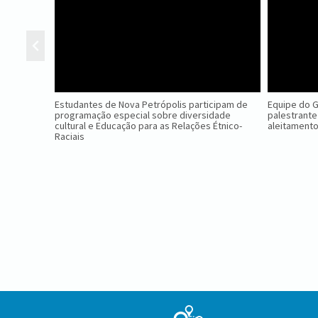
Estudantes de Nova Petrópolis participam de
Equipe do 
programação especial sobre diversidade
palestrante
cultural e Educação para as Relações Étnico-
aleitament
Raciais
Conteúdo
Rodapé