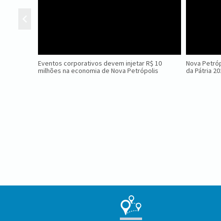
Eventos corporativos devem injetar R$ 10
Nova Petróp
milhões na economia de Nova Petrópolis
da Pátria 2
Conteúdo
Rodapé