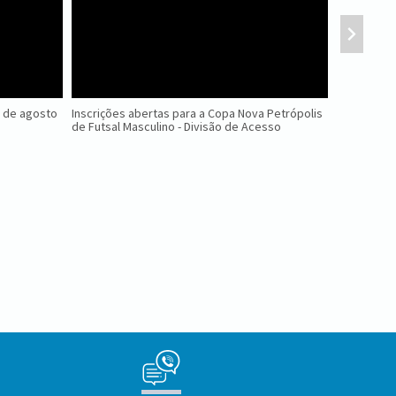
2 de agosto
Inscrições abertas para a Copa Nova Petrópolis
Evento sob
de Futsal Masculino - Divisão de Acesso
servidores