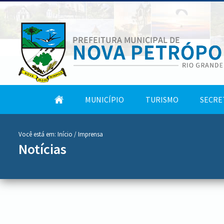
conteúdo
Tela
MUNICÍPIO
TURISMO
SECRE
do
Inicial
menu
Você está em:
Início
/ Imprensa
Notícias