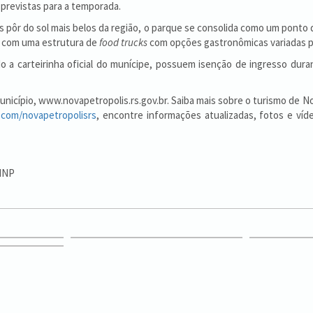
 previstas para a temporada.
os pôr do sol mais belos da região, o parque se consolida como um ponto 
ta com uma estrutura de
food trucks
com opções gastronômicas variadas pa
 a carteirinha oficial do munícipe, possuem isenção de ingresso dura
 Município, www.novapetropolis.rs.gov.br. Saiba mais sobre o turismo de 
.com/novapetropolisrs
, encontre informações atualizadas, fotos e víd
PMNP