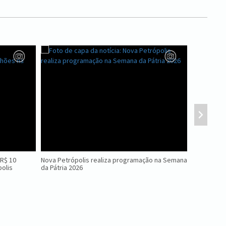
 R$ 10
Nova Petrópolis realiza programação na Semana
Dia D da Mu
olis
da Pátria 2026
em Nova Pe