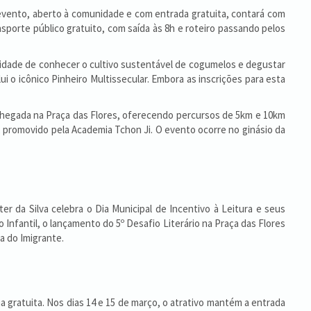
O evento, aberto à comunidade e com entrada gratuita, contará com
nsporte público gratuito, com saída às 8h e roteiro passando pelos
unidade de conhecer o cultivo sustentável de cogumelos e degustar
lui o icônico Pinheiro Multissecular. Embora as inscrições para esta
 chegada na Praça das Flores, oferecendo percursos de 5km e 10km
promovido pela Academia Tchon Ji. O evento ocorre no ginásio da
ter da Silva celebra o Dia Municipal de Incentivo à Leitura e seus
 Infantil, o lançamento do 5º Desafio Literário na Praça das Flores
a do Imigrante.
 gratuita. Nos dias 14 e 15 de março, o atrativo mantém a entrada