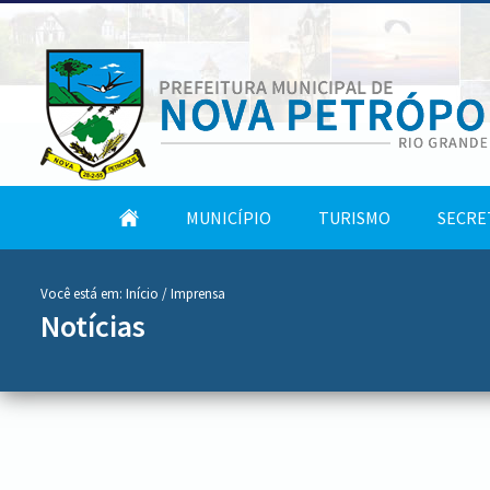
conteúdo
Tela
MUNICÍPIO
TURISMO
SECRE
do
Inicial
menu
Você está em:
Início
/ Imprensa
Notícias