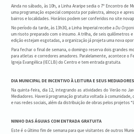
Ainda no sábado, às 10h, a Linha Araripe sedia o 7º Encontro de 
uma programação especial composta por palestra, almoço e apresent
bairros e localidades. Horários podem ser conferidos no site nova
No período da tarde, às 13h30, a Linha Imperial recebe a
Du Organi
um risoto preparado com o insumo. A trilha, de seis quilômetros e a
edição estejam esgotadas, a organização já projeta uma nova opor
Para fechar o final de semana, o domingo reserva dois grandes m
para atletas e corredores amadores. Paralelamente, acontece o 
Igreja Evangélica (IECLB) do Centro e tem entrada gratuita.
DIA MUNICIPAL DE INCENTIVO À LEITURA E SEUS MEDIADORE
Na quinta-feira, dia 12, integrando as atividades do Verão no Jar
Mediadores. Haverá programação gratuita voltada à comunidade, que 
e nas redes sociais, além da distribuição de obras pelos projetos 
NINHO DAS ÁGUIAS COM ENTRADA GRATUITA
Este é o último fim de semana para que visitantes de outros Muni