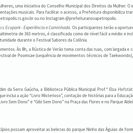
Mulheres, uma iniciativa do Conselho Municipal dos Direitos da Mulher. 
ações musicais. Para facilitar o acesso, a Prefeitura disponibiliza tra
petropolis.rs.gov.br ou no Instagram @prefeituranovapetropolis.
cs Ecopark - Experiência e Caminhada
. Os participantes terão a oport
ltimetria de 363 metros, é classificada como de nível fácil a médio e inc
tunidade durante o Festival Sabores da Colônia.
omentos. Às 8h, a Rústica de Verão toma conta das ruas, com largada e
Festival de Poomsae (sequência de movimentos técnicos de Taekwondo), 
S
dim da Serra Gaúcha, a Biblioteca Pública Municipal Prof.ª Elsa Hofstät
inclui a ação “Livro Misterioso”, contação de histórias para a Educação
“Livro Sem Dono” e “Gibi Sem Dono” na Praça das Flores e no Parque Aldei
cípios possam aproveitar as belezas do parque Ninho das Águias de forma