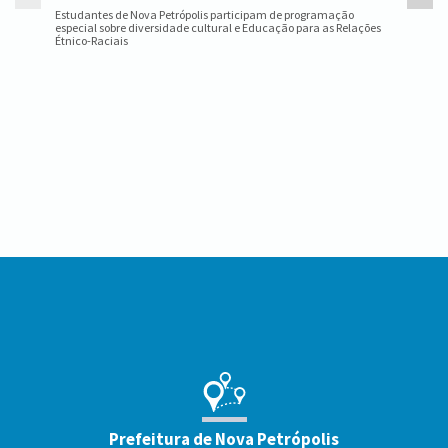
estadual
Estudantes de Nova Petrópolis participam de programação
especial sobre diversidade cultural e Educação para as Relações
Étnico-Raciais
Conteúdo
Rodapé
Prefeitura de Nova Petrópolis