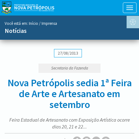
Togg
navig
conteúdo
Você está em:
Início
/ Imprensa
do
Notícias
menu
27/08/2013
Secretaria da Fazenda
Nova Petrópolis sedia 1ª Feira
de Arte e Artesanato em
setembro
Feira Estadual de Artesanato com Exposição Artística ocorre
dias 20, 21 e 22...