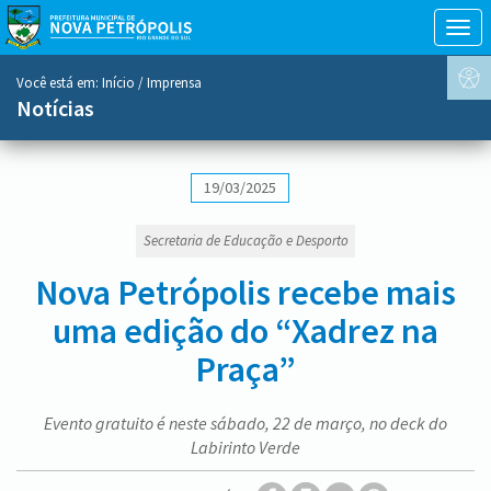
Togg
navig
conteúdo
Você está em:
Início
/ Imprensa
do
Notícias
menu
19/03/2025
Secretaria de Educação e Desporto
Nova Petrópolis recebe mais
uma edição do “Xadrez na
Praça”
Evento gratuito é neste sábado, 22 de março, no deck do
Labirinto Verde