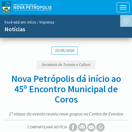
Togg
navig
conteúdo
Você está em:
Início
/ Imprensa
do
Notícias
menu
25/05/2026
Secretaria de Turismo e Cultura
Nova Petrópolis dá início ao
45º Encontro Municipal de
Coros
1ª etapa do evento reuniu nove grupos no Centro de Eventos
COMPARTILHAR NOTÍCIA