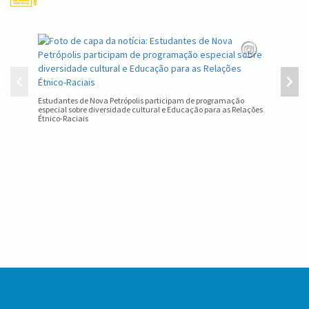
Equipe d
estadual
Estudantes de Nova Petrópolis participam de programação
especial sobre diversidade cultural e Educação para as Relações
Étnico-Raciais
Conteúdo
Rodapé