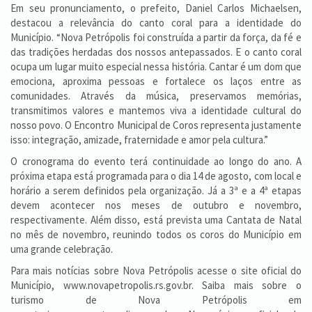
Em seu pronunciamento, o prefeito, Daniel Carlos Michaelsen,
destacou a relevância do canto coral para a identidade do
Município. “Nova Petrópolis foi construída a partir da força, da fé e
das tradições herdadas dos nossos antepassados. E o canto coral
ocupa um lugar muito especial nessa história. Cantar é um dom que
emociona, aproxima pessoas e fortalece os laços entre as
comunidades. Através da música, preservamos memórias,
transmitimos valores e mantemos viva a identidade cultural do
nosso povo. O Encontro Municipal de Coros representa justamente
isso: integração, amizade, fraternidade e amor pela cultura.”
O cronograma do evento terá continuidade ao longo do ano. A
próxima etapa está programada para o dia 14 de agosto, com local e
horário a serem definidos pela organização. Já a 3ª e a 4ª etapas
devem acontecer nos meses de outubro e novembro,
respectivamente. Além disso, está prevista uma Cantata de Natal
no mês de novembro, reunindo todos os coros do Município em
uma grande celebração.
Para mais notícias sobre Nova Petrópolis acesse o site oficial do
Município, www.novapetropolis.rs.gov.br. Saiba mais sobre o
turismo de Nova Petrópolis em