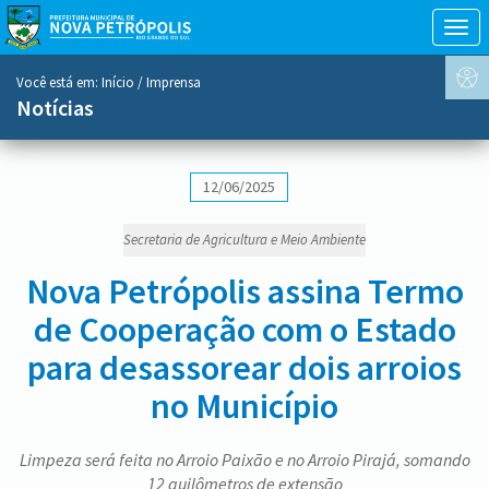
Togg
navig
conteúdo
Você está em:
Início
/ Imprensa
do
Notícias
menu
12/06/2025
Secretaria de Agricultura e Meio Ambiente
Nova Petrópolis assina Termo
de Cooperação com o Estado
para desassorear dois arroios
no Município
Limpeza será feita no Arroio Paixão e no Arroio Pirajá, somando
12 quilômetros de extensão