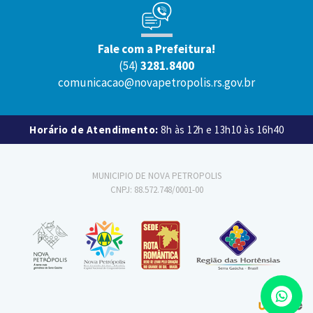
Fale com a Prefeitura!
(54)
3281.8400
comunicacao@novapetropolis.rs.gov.br
Horário de Atendimento:
8h às 12h e 13h10 às 16h40
MUNICIPIO DE NOVA PETROPOLIS
CNPJ: 88.572.748/0001-00