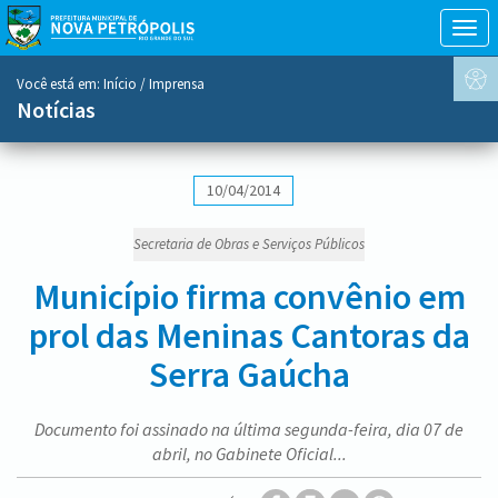
Togg
navig
conteúdo
Você está em:
Início
/ Imprensa
do
Notícias
menu
10/04/2014
Secretaria de Obras e Serviços Públicos
Município firma convênio em
prol das Meninas Cantoras da
Serra Gaúcha
Documento foi assinado na última segunda-feira, dia 07 de
abril, no Gabinete Oficial...