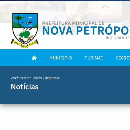
conteúdo
Tela
MUNICÍPIO
TURISMO
SECRE
do
Inicial
menu
Você está em:
Início
/ Imprensa
Notícias