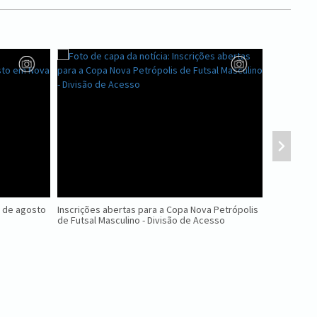
2 de agosto
Inscrições abertas para a Copa Nova Petrópolis
Evento sob
de Futsal Masculino - Divisão de Acesso
servidores