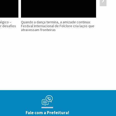
tégico –
Quando a dança termina, a amizade continua:
Nova Petróp
r desafios
Festival Internacional de Folclore cria laços que
Ninho das 
atravessam fronteiras
Fale com a Prefeitura!