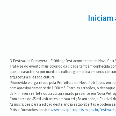
Iniciam 
O Festival da Primavera – Frühlingsfest acontecerá em Nova Petróp
Trata-se do evento mais colorido da cidade também conhecida co
que se caracteriza por manter a cultura germânica em seus costu
arquitetura e legado cultural.
Promovido e organizado pela Prefeitura de Nova Petrópolis em parc
com aproximadamente de 1.000 m². Entre as atrações, o destaque é 
da Primavera reflete outra cultura muito presente em Nova Petrópo
Com cerca de 45 mil visitantes em sua edição anterior, o Festival d
As inscrições para a edição deste ano já estão abertas e podem se
Mais informações no site
www.novapetropolis.rs.gov.br/festivald