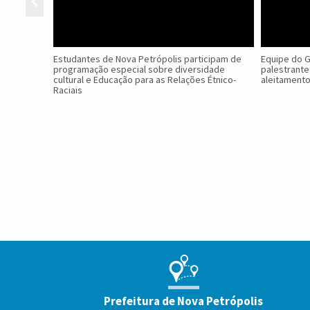
Estudantes de Nova Petrópolis participam de
Equipe do 
programação especial sobre diversidade
palestrante
cultural e Educação para as Relações Étnico-
aleitament
Raciais
Conteúdo
Rodapé
Prefeitura de Nova Petrópolis