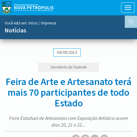
Togg
navig
conteúdo
Você está em:
Início
/ Imprensa
do
Notícias
menu
04/09/2013
Secretaria da Fazenda
Feira de Arte e Artesanato terá
mais 70 participantes de todo
Estado
Feira Estadual de Artesanato com Exposição Artística ocorre
dias 20, 21 e 22...