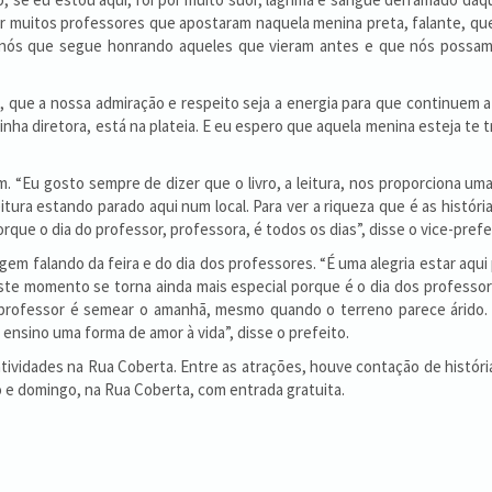
or muitos professores que apostaram naquela menina preta, falante, que
e nós que segue honrando aqueles que vieram antes e que nós possam
que a nossa admiração e respeito seja a energia para que continuem a b
nha diretora, está na plateia. E eu espero que aquela menina esteja te 
. “Eu gosto sempre de dizer que o livro, a leitura, nos proporciona um
eitura estando parado aqui num local. Para ver a riqueza que é as histó
rque o dia do professor, professora, é todos os dias”, disse o vice-prefe
 falando da feira e do dia dos professores. “É uma alegria estar aqui p
 este momento se torna ainda mais especial porque é o dia dos profess
r professor é semear o amanhã, mesmo quando o terreno parece árido. 
nsino uma forma de amor à vida”, disse o prefeito.
 atividades na Rua Coberta. Entre as atrações, houve contação de histór
o e domingo, na Rua Coberta, com entrada gratuita.