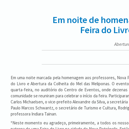
Em noite de homenag
Feira do Liv
Abertur
Em uma noite marcada pela homenagem aos professores, Nova Pet
do Livro e Abertura da Colheita do Mel das Meliponas. O event
quarta-feira, no auditório do Centro de Eventos, onde dezenas
comunidade se reuniram para celebrar o início da feira. Participara
Carlos Michaelsen, o vice-prefeito Alexandre da Silva, a secretár
Paulo Marcos Schwantz, o secretário de Turismo e Cultura, Rodrigo
professora Indiara Tainan.
“Neste momento eu agradeço, primeiramente, a todos os nossos 
patrona de uma Feira do Livro na cidade de Nova Petrópolis. Então