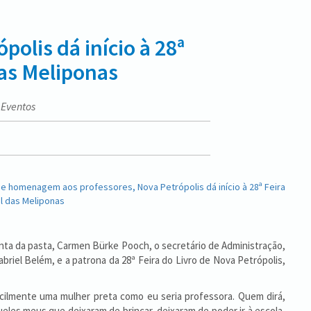
lis dá início à 28ª
das Meliponas
 Eventos
junta da pasta, Carmen Bürke Pooch, o secretário de Administração,
briel Belém, e a patrona da 28ª Feira do Livro de Nova Petrópolis,
cilmente uma mulher preta como eu seria professora. Quem dirá,
ueles meus que deixaram de brincar, deixaram de poder ir à escola,