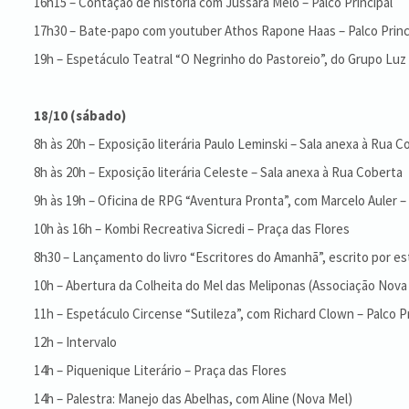
16h15 – Contação de história com Jussara Melo – Palco Principal
17h30 – Bate-papo com youtuber Athos Rapone Haas – Palco Princ
19h – Espetáculo Teatral “O Negrinho do Pastoreio”, do Grupo Luz 
18/10 (sábado)
8h às 20h – Exposição literária Paulo Leminski – Sala anexa à Rua C
8h às 20h – Exposição literária Celeste – Sala anexa à Rua Coberta
9h às 19h – Oficina de RPG “Aventura Pronta”, com Marcelo Auler –
10h às 16h – Kombi Recreativa Sicredi – Praça das Flores
8h30 – Lançamento do livro “Escritores do Amanhã”, escrito por es
10h – Abertura da Colheita do Mel das Meliponas (Associação Nova M
11h – Espetáculo Circense “Sutileza”, com Richard Clown – Palco Pr
12h – Intervalo
14h – Piquenique Literário – Praça das Flores
14h – Palestra: Manejo das Abelhas, com Aline (Nova Mel)