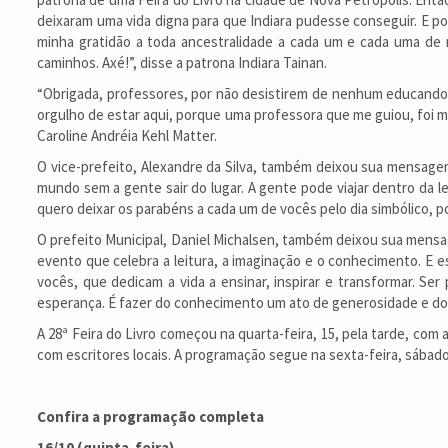
deixaram uma vida digna para que Indiara pudesse conseguir. E p
minha gratidão a toda ancestralidade a cada um e cada uma d
caminhos. Axé!”, disse a patrona Indiara Tainan.
“Obrigada, professores, por não desistirem de nenhum educando, 
orgulho de estar aqui, porque uma professora que me guiou, foi mi
Caroline Andréia Kehl Matter.
O vice-prefeito, Alexandre da Silva, também deixou sua mensagem
mundo sem a gente sair do lugar. A gente pode viajar dentro da l
quero deixar os parabéns a cada um de vocês pelo dia simbólico, po
O prefeito Municipal, Daniel Michalsen, também deixou sua mensagem
evento que celebra a leitura, a imaginação e o conhecimento. E
vocês, que dedicam a vida a ensinar, inspirar e transformar. Se
esperança. É fazer do conhecimento um ato de generosidade e do e
A 28ª Feira do Livro começou na quarta-feira, 15, pela tarde, com
com escritores locais. A programação segue na sexta-feira, sábad
Confira a programação completa
16/10 (quinta-feira)