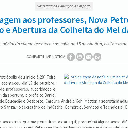
Secretaria de Educação e Desporto
em aos professores, Nova Petrópo
ro e Abertura da Colheita do Mel 
a oficial do evento aconteceu na noite de 15 de outubro, no Centro de
COMPARTILHAR NOTÍCIA
rópolis deu início à 28ª Feira
o aconteceu dia 15 de outubro,
 de professores, autoridades e
m da abertura, o prefeito Daniel
ia de Educação e Desporto, Caroline Andréia Kehl Matter, a secretária ad
 Sangali, o secretário de Indústria, Comércio, Serviços e Tecnologia, Ga
ancestrais que me permitiram estar aqui, porque há alguns anos, difi
, se eu estou aqui, foi por muito suor, lágrima e sangue derramado daq