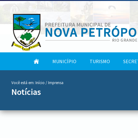
conteúdo
Tela
MUNICÍPIO
TURISMO
SECRE
do
Inicial
menu
Você está em:
Início
/ Imprensa
Notícias