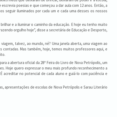
 escrevia poesias e que começou a dar aula com 12 anos. Então, a
os seguir iluminados por cada um e cada uma desses os nossos
rilhar e a iluminar o caminho da educação. E hoje eu tenho muito
trazendo orgulho hoje”, disse a secretária de Educação e Desporto,
a viagem, talvez, ao mundo, né? Uma janela aberta, uma viagem ao
rias contadas. Mas também, hoje, temos muitos professores aqui, e
ito.
ara a abertura oficial da 28ª Feira do Livro de Nova Petrópolis, um
ores. Hoje quero expressar o meu mais profundo reconhecimento a
É acreditar no potencial de cada aluno e guiá-lo com paciência e
ias, apresentações de escolas de Nova Petrópolis e Sarau Literário