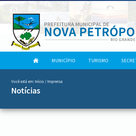
conteúdo
Tela
MUNICÍPIO
TURISMO
SECRE
do
Inicial
menu
Você está em:
Início
/ Imprensa
Notícias