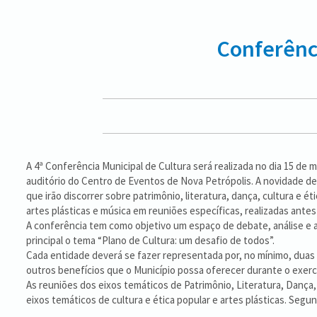
Conferênci
A 4ª Conferência Municipal de Cultura será realizada no dia 15 de m
auditório do Centro de Eventos de Nova Petrópolis. A novidade de
que irão discorrer sobre patrimônio, literatura, dança, cultura e éti
artes plásticas e música em reuniões específicas, realizadas antes
A conferência tem como objetivo um espaço de debate, análise e ar
principal o tema “Plano de Cultura: um desafio de todos”.
Cada entidade deverá se fazer representada por, no mínimo, duas 
outros benefícios que o Município possa oferecer durante o exercí
As reuniões dos eixos temáticos de Patrimônio, Literatura, Dança, 
eixos temáticos de cultura e ética popular e artes plásticas. Segund