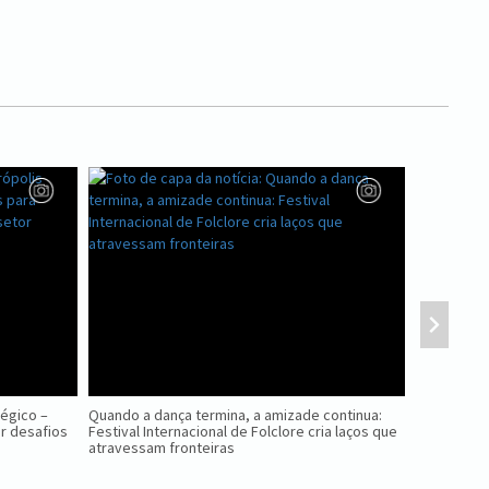
tégico –
Quando a dança termina, a amizade continua:
Nova Petróp
r desafios
Festival Internacional de Folclore cria laços que
Ninho das 
atravessam fronteiras