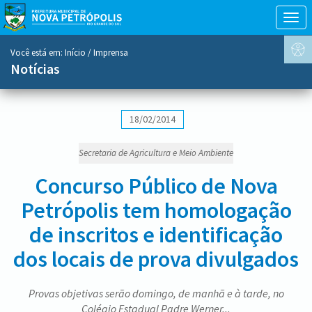
Togg
navig
conteúdo
Você está em:
Início
/ Imprensa
do
Notícias
menu
18/02/2014
Secretaria de Agricultura e Meio Ambiente
Concurso Público de Nova
Petrópolis tem homologação
de inscritos e identificação
dos locais de prova divulgados
Provas objetivas serão domingo, de manhã e à tarde, no
Colégio Estadual Padre Werner...