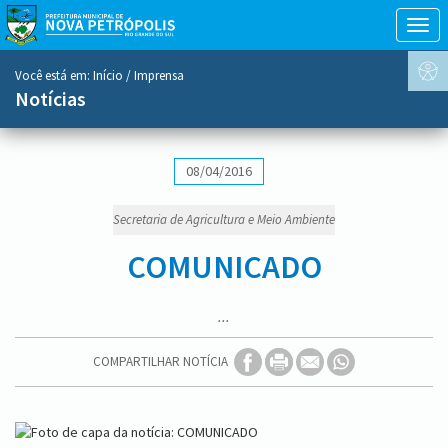
Togg
navig
conteúdo
Você está em:
Início
/ Imprensa
do
Notícias
menu
08/04/2016
Secretaria de Agricultura e Meio Ambiente
COMUNICADO
...
COMPARTILHAR NOTÍCIA