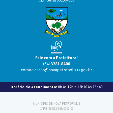
CEP Geral 95150-000
Fale com a Prefeitura!
(54)
3281.8400
comunicacao@novapetropolis.rs.gov.br
Horário de Atendimento:
8h às 12h e 13h10 às 16h40
MUNICIPIO DE NOVA PETROPOLIS
CNPJ: 88.572.748/0001-00