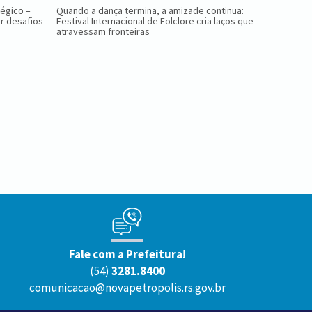
tégico –
Quando a dança termina, a amizade continua:
Nova Petróp
r desafios
Festival Internacional de Folclore cria laços que
Ninho das 
atravessam fronteiras
Fale com a Prefeitura!
(54)
3281.8400
comunicacao@novapetropolis.rs.gov.br