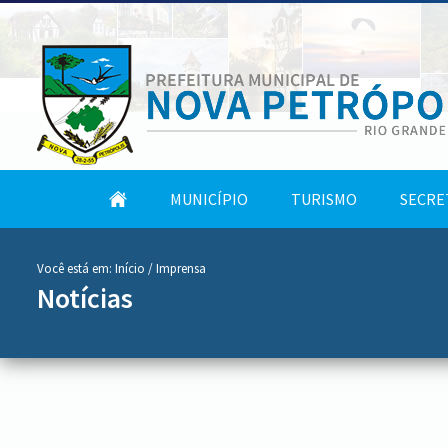
conteúdo
Tela
MUNICÍPIO
TURISMO
SECRE
do
Inicial
menu
Você está em:
Início
/ Imprensa
Notícias