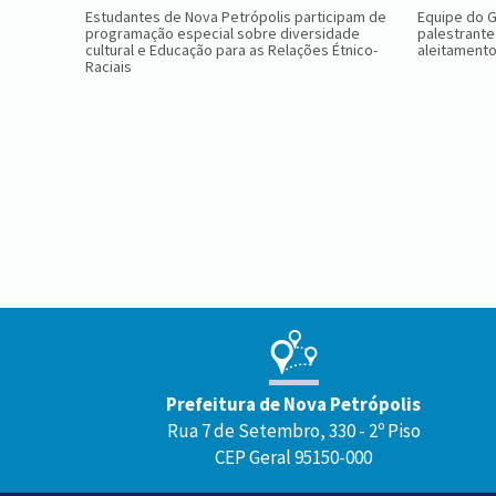
Estudantes de Nova Petrópolis participam de
Equipe do 
programação especial sobre diversidade
palestrante
cultural e Educação para as Relações Étnico-
aleitament
Raciais
Conteúdo
Rodapé
Prefeitura de Nova Petrópolis
Rua 7 de Setembro, 330 - 2º Piso
CEP Geral 95150-000