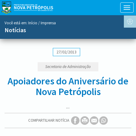
Togg
navig
conteúdo
Você está em:
Início
/ Imprensa
do
Notícias
menu
27/02/2013
Secretaria de Administração
Apoiadores do Aniversário de
Nova Petrópolis
...
COMPARTILHAR NOTÍCIA