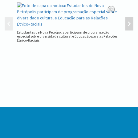
Equipe d
estadual
Estudantes de Nova Petrópolis participam de programação
especial sobre diversidade cultural e Educação para as Relações
Étnico-Raciais
Conteúdo
Rodapé