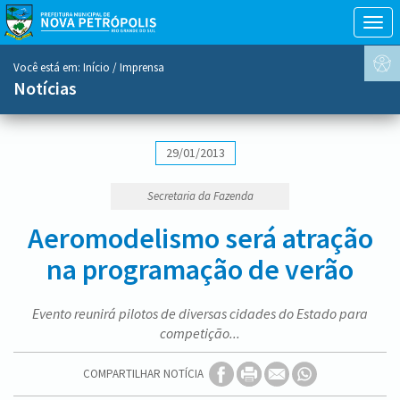
Togg
navig
conteúdo
Você está em:
Início
/ Imprensa
do
Notícias
menu
29/01/2013
Secretaria da Fazenda
Aeromodelismo será atração
na programação de verão
Evento reunirá pilotos de diversas cidades do Estado para
competição...
COMPARTILHAR NOTÍCIA