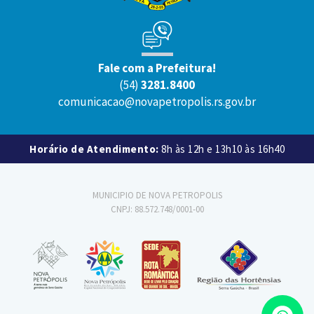
Fale com a Prefeitura!
(54)
3281.8400
comunicacao@novapetropolis.rs.gov.br
Horário de Atendimento:
8h às 12h e 13h10 às 16h40
MUNICIPIO DE NOVA PETROPOLIS
CNPJ: 88.572.748/0001-00