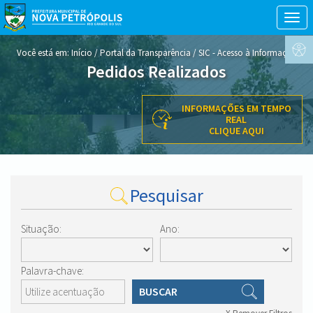
Togg
navig
conteúdo
Você está em:
Início
/
Portal da Transparência
/
SIC - Acesso à Informação
do
Pedidos Realizados
menu
INFORMAÇÕES EM TEMPO
REAL
CLIQUE AQUI
Pesquisar
Situação:
Ano:
Palavra-chave:
BUSCAR