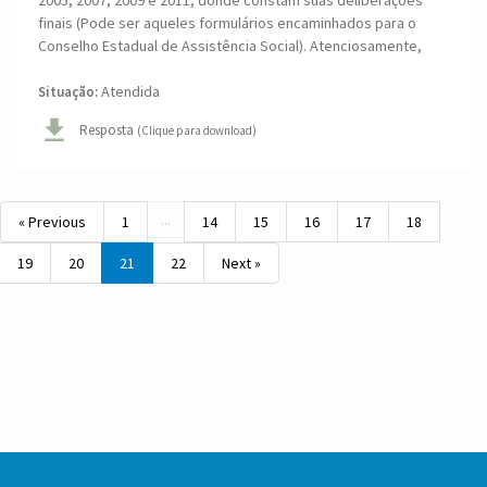
2005, 2007, 2009 e 2011, donde constam suas deliberações
finais (Pode ser aqueles formulários encaminhados para o
Conselho Estadual de Assistência Social). Atenciosamente,
Atendida
Situação:
Resposta
(Clique para download)
...
« Previous
1
14
15
16
17
18
19
20
21
22
Next »
Conteúdo
Rodapé