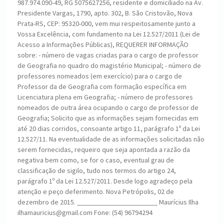
987.974.090-49, RG 5075627256, residente e domiciliado na Av.
Presidente Vargas, 1790, apto. 302, B. São Cristovão, Nova
Prata-RS, CEP: 95320-000, vem mui respeitosamente junto a
Vossa Excelência, com fundamento na Lei 12.527/2011 (Lei de
Acesso a Informações Públicas), REQUERER INFORMAÇÃO
sobre: - número de vagas criadas para o cargo de professor
de Geografia no quadro do magistério Municipal; - número de
professores nomeados (em exercício) para o cargo de
Professor da de Geografia com formação específica em
Licenciatura plena em Geografia; - número de professores
nomeados de outra área ocupando o cargo de professor de
Geografia; Solicito que as informações sejam fornecidas em
até 20 dias corridos, consoante artigo 11, parágrafo 1º da Lei
12.527/11. Na eventualidade de as informações solicitadas não
serem fornecidas, requeiro que seja apontada a razão da
negativa bem como, se for o caso, eventual grau de
classificação de sigilo, tudo nos termos do artigo 24,
parágrafo 1º da Lei 12.527/2011. Desde logo agradeço pela
atenção e peço deferimento. Nova Petrópolis, 02 de
dezembro de 2015. _______________________ Maurícius Ilha
ilhamauricius@gmail.com Fone: (54) 96794294