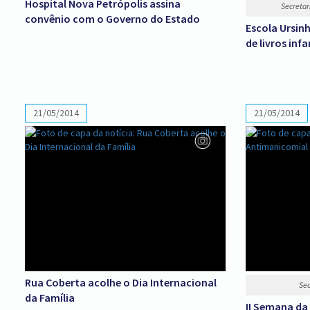
Hospital Nova Petrópolis assina
Secretar
convênio com o Governo do Estado
Escola Ursin
de livros infa
21/05/2014
21/05/2014
Rua Coberta acolhe o Dia Internacional
Sec
da Família
II Semana da