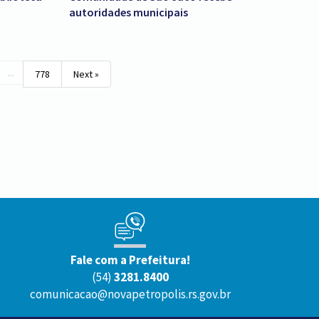
autoridades municipais
...
778
Next »
Fale com a Prefeitura!
(54)
3281.8400
comunicacao@novapetropolis.rs.gov.br