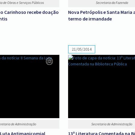
ia de Obras e Serviços Públicos
Secretaria da Fazenda
ho Carinhoso recebe doação
Nova Petrópolis e Santa Maria
ntis
termo de irmandade
21/05/2014
retaria de Administração
Secretaria de Administração
 Luta Antimanicomial
13ª Literatura Comentada na Bi