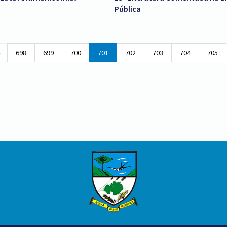
Pública
.
698
699
700
701
702
703
704
705