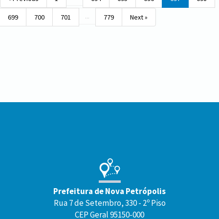
...
699
700
701
779
Next »
Conteúdo
Rodapé
Prefeitura de Nova Petrópolis
Rua 7 de Setembro, 330 - 2º Piso
CEP Geral 95150-000