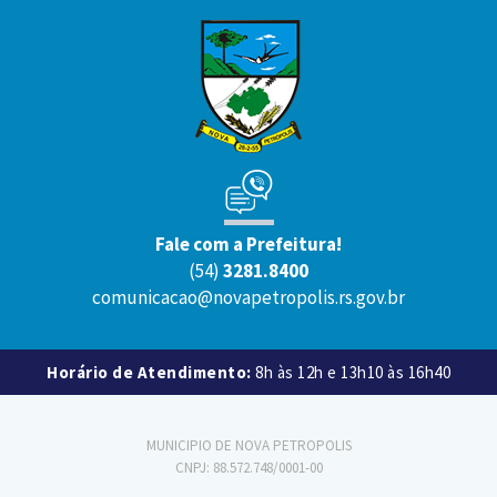
Fale com a Prefeitura!
(54)
3281.8400
comunicacao@novapetropolis.rs.gov.br
Horário de Atendimento:
8h às 12h e 13h10 às 16h40
MUNICIPIO DE NOVA PETROPOLIS
CNPJ: 88.572.748/0001-00